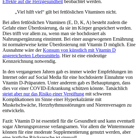
Effekte auf die Herzgesundheit
beobachtet werden.
„Viel hilft viel“ gilt bei fettlöslichen Vitaminen nicht.
Bei allen fettlöslichen Vitaminen (E, D, K, A) besteht zudem die
Gefahr einer Überdosierung, da sie im Körper gespeichert werden.
Dies trifft vor allem zu, wenn man sie hochdosiert als
Nahrungsergänzung einnimmt. Bei einer ausgewogenen Ernährung
ist normalerweise keine Überdosierung mit Vitamin D möglich. Eine
Ausnahme wäre der
Konsum von künstlich mit Vitamin D
angereicherten Lebensmitteln
. Hier ist eine eindeutige
Kennzeichnung notwendig.
In den vergangenen Jahren gab es immer wieder Empfehlungen im
Internet oder auf Social Media für eine hochdosierte Einnahme von
Vitamin D-Präparaten. Unter anderem gab es Behauptungen, dass
dies vor einer COVID-Erkrankung schützen könnte. Tatsächlich
steigt aber nur das Risiko einer Vergiftung
mit schweren
Komplikationen im Sinne einer Hyperkalzämie mit
Muskelschwäche, Herzrhythmusstörungen und Nierenversagen zu
entwickeln.
Fazit: Vitamin D ist essentiell für die Gesundheit und kann eventuell
sogar Alterungsprozesse verlangsamen. Vor allem die Wintermonate
können für eine moderate Supplementierung genutzt werden, aber
eine ärztliche Rücksprache ist sinnvoll.