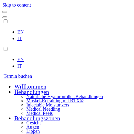
Skip to content
EN
IT
EN
IT
Termin buchen
Willkommen
Behandlungen
Natürliche Hyaluronfiller-Behandlungen
Muskel-Retraining mit BTX®
Injectable Moisturizers
Medical Needling
Medical Peels
Behandlungszonen
Gesicht
Augen
Lippen