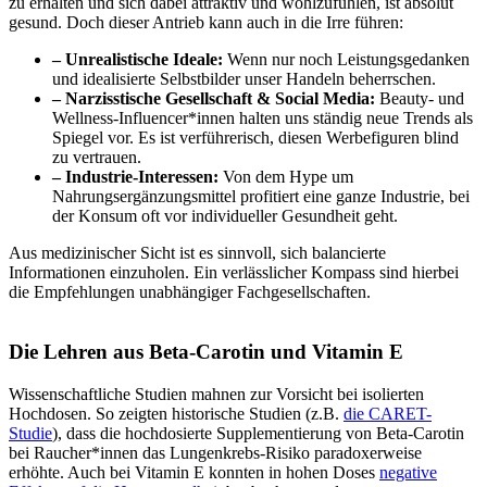
zu erhalten und sich dabei attraktiv und wohlzufühlen, ist absolut
gesund. Doch dieser Antrieb kann auch in die Irre führen:
– Unrealistische Ideale:
Wenn nur noch Leistungsgedanken
und idealisierte Selbstbilder unser Handeln beherrschen.
– Narzisstische Gesellschaft & Social Media:
Beauty- und
Wellness-Influencer*innen halten uns ständig neue Trends als
Spiegel vor. Es ist verführerisch, diesen Werbefiguren blind
zu vertrauen.
– Industrie-Interessen:
Von dem Hype um
Nahrungsergänzungsmittel profitiert eine ganze Industrie, bei
der Konsum oft vor individueller Gesundheit geht.
Aus medizinischer Sicht ist es sinnvoll, sich balancierte
Informationen einzuholen. Ein verlässlicher Kompass sind hierbei
die Empfehlungen unabhängiger Fachgesellschaften.
Die Lehren aus Beta-Carotin und Vitamin E
Wissenschaftliche Studien mahnen zur Vorsicht bei isolierten
Hochdosen. So zeigten historische Studien (z.B.
die CARET-
Studie
), dass die hochdosierte Supplementierung von Beta-Carotin
bei Raucher*innen das Lungenkrebs-Risiko paradoxerweise
erhöhte. Auch bei Vitamin E konnten in hohen Doses
negative