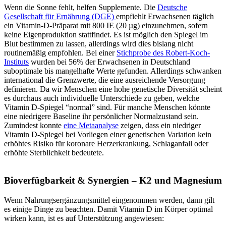
Wenn die Sonne fehlt, helfen Supplemente. Die
Deutsche
Gesellschaft für Ernährung (DGE)
empfiehlt Erwachsenen täglich
ein Vitamin-D-Präparat mit 800 IE (20 µg) einzunehmen, sofern
keine Eigenproduktion stattfindet. Es ist möglich den Spiegel im
Blut bestimmen zu lassen, allerdings wird dies bislang nicht
routinemäßig empfohlen. Bei einer
Stichprobe des Robert-Koch-
Instituts
wurden bei 56% der Erwachsenen in Deutschland
suboptimale bis mangelhafte Werte gefunden. Allerdings schwanken
international die Grenzwerte, die eine ausreichende Versorgung
definieren. Da wir Menschen eine hohe genetische Diversität scheint
es durchaus auch individuelle Unterschiede zu geben, welche
Vitamin D-Spiegel “normal” sind. Für manche Menschen könnte
eine niedrigere Baseline ihr persönlicher Normalzustand sein.
Zumindest konnte
eine Metaanalyse
zeigen, dass ein niedriger
Vitamin D-Spiegel bei Vorliegen einer genetischen Variation kein
erhöhtes Risiko für koronare Herzerkrankung, Schlaganfall oder
erhöhte Sterblichkeit bedeutete.
Bioverfügbarkeit & Synergien – K2 und Magnesium
Wenn Nahrungsergänzungsmittel eingenommen werden, dann gilt
es einige Dinge zu beachten. Damit Vitamin D im Körper optimal
wirken kann, ist es auf Unterstützung angewiesen: