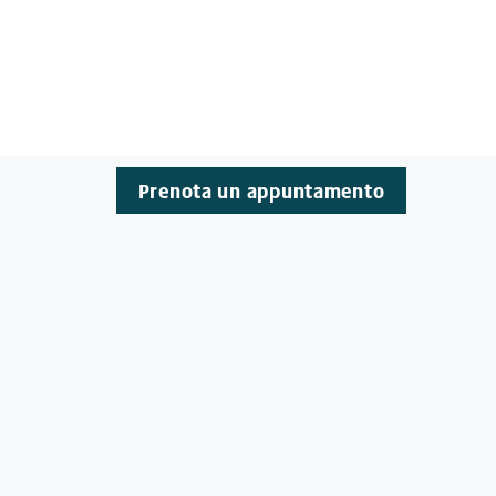
Prenota un appuntamento
Fissate un appuntamento di
consulenza!
Prenota un appuntamento