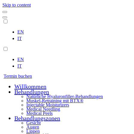
Skip to content
EN
IT
EN
IT
Termin buchen
Willkommen
Behandlungen
Natürliche Hyaluronfiller-Behandlungen
Muskel-Retraining mit BTX®
Injectable Moisturizers
Medical Needling
Medical Peels
Behandlungszonen
Gesicht
Augen
Lippen