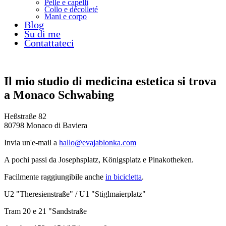
Pelle e capelli
Collo e décolleté
Mani e corpo
Blog
Su di me
Contattateci
Il mio studio di medicina estetica si trova
a Monaco Schwabing
Heßstraße 82
80798 Monaco di Baviera
Invia un'e-mail a
hallo@evajablonka.com
A pochi passi da Josephsplatz, Königsplatz e Pinakotheken.
Facilmente raggiungibile anche
in bicicletta
.
U2 "Theresienstraße" / U1 "Stiglmaierplatz"
Tram 20 e 21 "Sandstraße