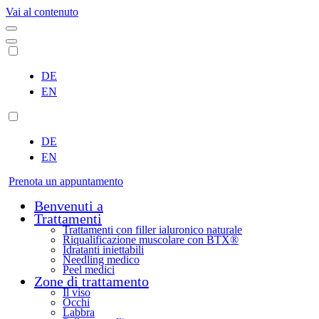
Vai al contenuto
DE
EN
DE
EN
Prenota un appuntamento
Benvenuti a
Trattamenti
Trattamenti con filler ialuronico naturale
Riqualificazione muscolare con BTX®
Idratanti iniettabili
Needling medico
Peel medici
Zone di trattamento
Il viso
Occhi
Labbra